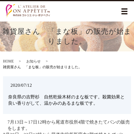
メ
雑貨屋さん 「まな板」の販売が始ま
りました。
HOME
お知らせ
雑貨屋さん 「まな板」の販売が始まりました。
2020/07/12
奈良県の吉野杉 自然乾燥木材のまな板です。殺菌効果と
良い香りがして、温かみのあるまな板です。
7月13日～17日12時から尾道市役所4階で焼きたてパンの販売
をします。